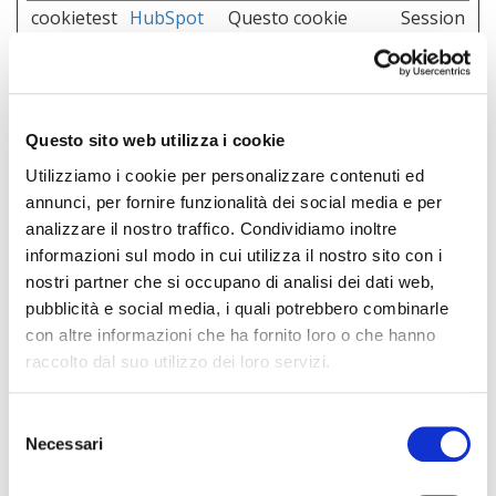
cookietest
HubSpot
Questo cookie
Session
viene utilizzato per
e
determinare se il
visitatore ha
prestato il
consenso
Questo sito web utilizza i cookie
all’utilizzo dei
Utilizziamo i cookie per personalizzare contenuti ed
cookie.
annunci, per fornire funzionalità dei social media e per
PHPSESSI
www.mast
Preserva gli stati
Session
analizzare il nostro traffico. Condividiamo inoltre
D
ergroupsp
dell'utente nelle
e
informazioni sul modo in cui utilizza il nostro sito con i
ort.com
diverse pagine del
nostri partner che si occupano di analisi dei dati web,
sito.
pubblicità e social media, i quali potrebbero combinarle
con altre informazioni che ha fornito loro o che hanno
raccolto dal suo utilizzo dei loro servizi.
Statistiche (6)
I cookie statistici aiutano i proprietari del sito web a
Selezione
capire come i visitatori interagiscono con i siti
Necessari
del
raccogliendo e trasmettendo informazioni in forma
consenso
anonima.