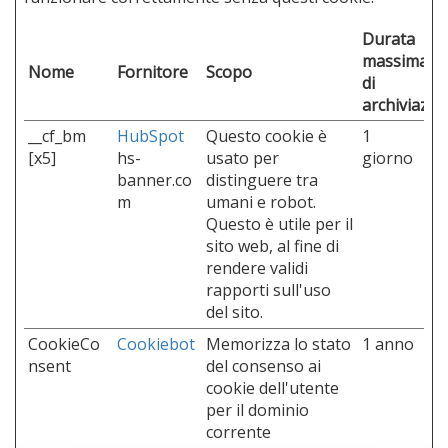
Durata
massima
Nome
Fornitore
Scopo
di
archiviazio
__cf_bm
HubSpot
Questo cookie è
1
[x5]
hs-
usato per
giorno
banner.co
distinguere tra
m
umani e robot.
Questo è utile per il
sito web, al fine di
rendere validi
rapporti sull'uso
del sito.
CookieCo
Cookiebot
Memorizza lo stato
1 anno
nsent
del consenso ai
cookie dell'utente
per il dominio
corrente