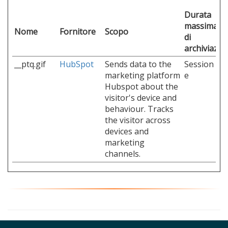
Durata
massima
Nome
Fornitore
Scopo
di
archiviazio
__ptq.gif
HubSpot
Sends data to the
Session
marketing platform
e
Hubspot about the
visitor's device and
behaviour. Tracks
the visitor across
devices and
marketing
channels.