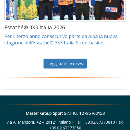
Estathé® 3X3 Italia 2026
Per il terzo anno consecutivo parte da Alba la nuova
stagione dell’Estathé® 3×3 Italia Streetbasket...
Leggi tutte le news
Master Group Sport S.r.l. P.I. 12785760153
Via A. Manzoni, 42 – 20121 Milano - Tel. +39.02.67373810 Fax.
+39.02.67373850