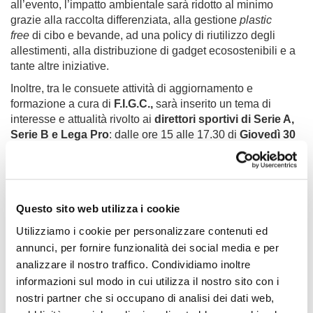
all’evento, l’impatto ambientale sarà ridotto al minimo
grazie alla raccolta differenziata, alla gestione
plastic
free
di cibo e bevande, ad una policy di riutilizzo degli
allestimenti, alla distribuzione di gadget ecosostenibili e a
tante altre iniziative.
Inoltre, tra le consuete attività di aggiornamento e
formazione a cura di
F.I.G.C.,
sarà inserito un tema di
interesse e attualità rivolto ai
direttori sportivi di Serie A,
Serie B e Lega Pro
: dalle ore 15 alle 17.30 di
Giovedì 30
Gennaio
si terrà un dibattito sulle statistiche al servizio del
gioco e sulla nuova piattaforma federale di
tesseramento. Saranno presenti il Presidente
ADiSe
Giuseppe Marotta
e il Segretario Commissione
Questo sito web utilizza i cookie
Dirigenti e Collaboratori Sportivi F.I.G.C.
Giuseppe
Casamassima,
oltre a
Raffaele Poli
(Head of CIES
Utilizziamo i cookie per personalizzare contenuti ed
Football Observatory – Centre International d’Etude du
annunci, per fornire funzionalità dei social media e per
Sport).
analizzare il nostro traffico. Condividiamo inoltre
informazioni sul modo in cui utilizza il nostro sito con i
nostri partner che si occupano di analisi dei dati web,
Di seguito il programma delle tre giornate di evento: